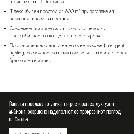
тарифник на ЈП Паркинзи
Флексибилен простор од 600 m² прилагодлив за
различни типови на настани
Современа гастрономска понуда со целосна
флексибилност во концептот на сервирање
Професионално интелигентно осветлување (Intelligent
Lighting) со можност за прилагодување на боите според
брендот на настанот
Вашата прослава во уникатен ресторан со луксузен
амбиент, совршено надополнет со прекрасниот поглед
на Скопје.
КОНТАКТИРАЈТЕ НЕ