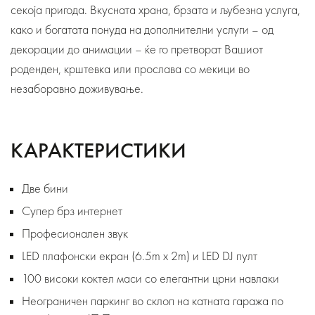
секоја пригода. Вкусната храна, брзата и љубезна услуга,
како и богатата понуда на дополнителни услуги – од
декорации до анимации – ќе го претворат Вашиот
роденден, крштевка или прослава со мекици во
незаборавно доживување.
КАРАКТЕРИСТИКИ
Две бини
Супер брз интернет
Професионален звук
LED плафонски екран (6.5m x 2m) и LED DJ пулт
100 високи коктел маси со елегантни црни навлаки
Неограничен паркинг во склоп на катната гаража по