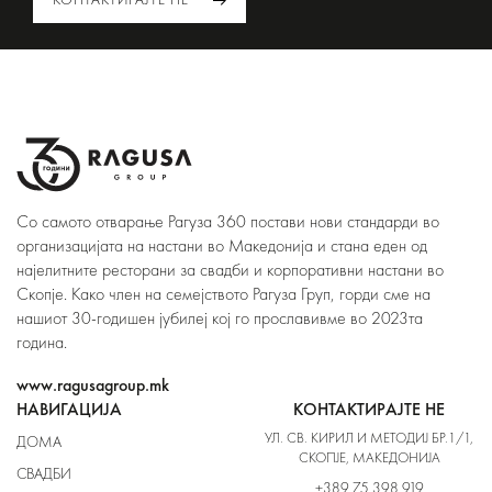
Со самото отварање Рагуза 360 постави нови стандарди во
организацијата на настани во Македонија и стана еден од
најелитните ресторани за свадби и корпоративни настани во
Скопје. Како член на семејството Рагуза Груп, горди сме на
нашиот 30-годишен јубилеј кој го прославивме во 2023та
година.
www.ragusagroup.mk
НАВИГАЦИЈА
КОНТАКТИРАЈТЕ НЕ
УЛ. СВ. КИРИЛ И МЕТОДИЈ БР.1/1,
ДОМА
СКОПЈЕ, МАКЕДОНИЈА
СВАДБИ
+389 75 398 919